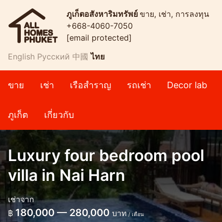
ภูเก็ตอสังหาริมทรัพย์
ขาย, เช่า, การลงทุน
+668-4060-7050
[email protected]
English
Русский
中國
ไทย
ขาย
เช่า
เรือสำราญ
รถเช่า
Decor lab
ภูเก็ต
เกี่ยวกับ
Luxury four bedroom pool
villa in Nai Harn
เช่าจาก
180,000 — 280,000
฿
บาท
/ เดือน