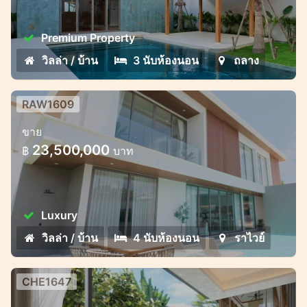
วิลล่าหรู 3 ห้องนอน – พร้อมเข้าอยู่ในเดือน
มิถุนายน 2025 | เทพกระษัตรี ภูเก็ต
Premium Property
วิลล่า / บ้าน
3 นับห้องนอน
ถลาง
RAW1609
วิลล่าส่วนตัวในย่านราไวย์ ภูเก็ต — ที่ที่
ขาย
ธรรมชาติหลอมรวมกับความทันสมัย
23,500,000
฿
บาท
อย่างลงตั
Luxury
วิลล่า / บ้าน
4 นับห้องนอน
ราไวย์
CHE1647
โครงการวิลล่าหรูบนเกาะภูเก็ต –