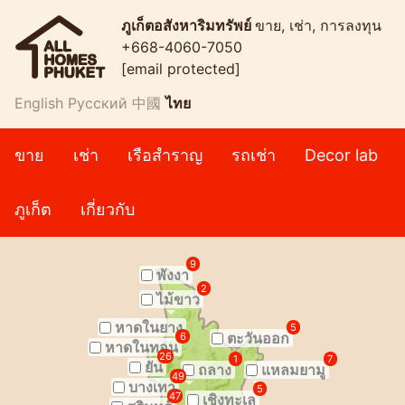
ภูเก็ตอสังหาริมทรัพย์
ขาย, เช่า, การลงทุน
+668-4060-7050
[email protected]
English
Русский
中國
ไทย
ขาย
เช่า
เรือสำราญ
รถเช่า
Decor lab
ภูเก็ต
เกี่ยวกับ
9
พังงา
2
ไม้ขาว
หาดในยาง
5
ตะวันออก
6
หาดในทอน
26
1
7
ยัน
ถลาง
แหลมยามู
49
บางเทา
5
47
เชิงทะเล