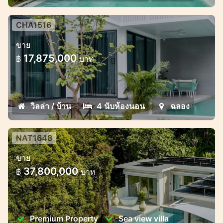
CHA1516
วิลล่าที่ทันสมัยด้วยเทคโนโลยีอัจฉริยะใน
ขาย
ฉลอง,ภูเก็ต
17,875,000
฿
บาท
วิลล่าที่ทันสมัยด้วยเทคโนโลยีอัจฉริยะใน
ฉลอง,ภูเก็ต
วิลล่า / บ้าน
4 นับห้องนอน
ฉลอง
NAT1648
วิลล่าพร้อมสระว่ายน้ำสุดหรู ใกล้หาดใน
ขาย
ทอน – ความเงียบสงบ ความเป็นส่วนตัว
37,800,000
฿
บาท
และโอกา
วิลล่าพร้อมสระว่ายน้ำสุดหรู ใกล้หาดในทอน –
ความเงียบสงบ ความเป็นส่วนตัว และโอกาสการ
Premium Property
Sea view villa