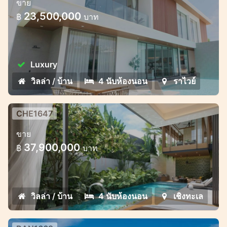
ขาย
ธรรมชาติหลอมรวมกับความทันสมัย
23,500,000
฿
บาท
อย่างลงตั
Luxury
วิลล่า / บ้าน
4 นับห้องนอน
ราไวย์
CHE1647
โครงการวิลล่าหรูบนเกาะภูเก็ต –
ขาย
เอกสิทธิ์เฉพาะและสงวนชื่อโครงการ
37,900,000
฿
บาท
โครงการวิลล่าหรูบนเกาะภูเก็ต – เอกสิทธิ์เฉพาะ
และสงวนชื่อโครงการ
วิลล่า / บ้าน
4 นับห้องนอน
เชิงทะเล