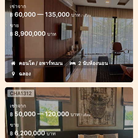
เช่าจาก
60,000 — 135,000
฿
บาท
/ เดือน
ขาย
8,900,000
฿
บาท
คอนโด / อพาร์ทเมน
2 นับห้องนอน
ฉลอง
CHA1312
เช่าจาก
50,000 — 120,000
฿
บาท
/ เดือน
ขาย
6,200,000
฿
บาท