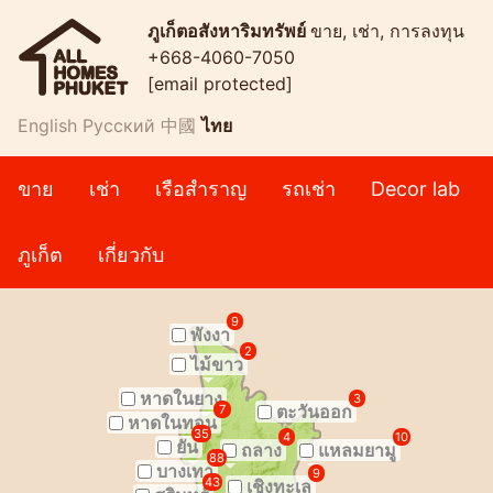
ภูเก็ตอสังหาริมทรัพย์
ขาย, เช่า, การลงทุน
+668-4060-7050
[email protected]
English
Русский
中國
ไทย
ขาย
เช่า
เรือสำราญ
รถเช่า
Decor lab
ภูเก็ต
เกี่ยวกับ
9
พังงา
2
ไม้ขาว
หาดในยาง
3
ตะวันออก
7
หาดในทอน
35
4
10
ยัน
ถลาง
แหลมยามู
88
บางเทา
9
43
เชิงทะเล