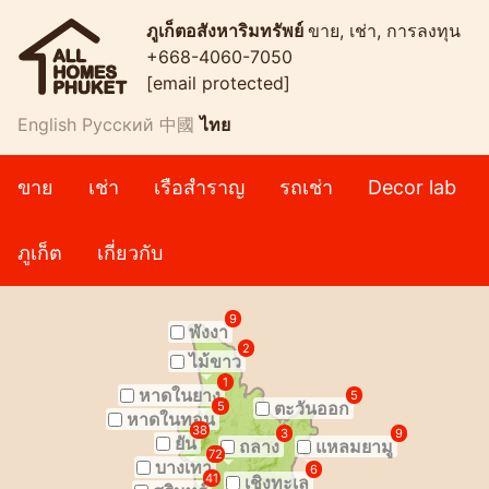
ภูเก็ตอสังหาริมทรัพย์
ขาย, เช่า, การลงทุน
+668-4060-7050
[email protected]
English
Русский
中國
ไทย
ขาย
เช่า
เรือสำราญ
รถเช่า
Decor lab
ภูเก็ต
เกี่ยวกับ
9
พังงา
2
ไม้ขาว
1
หาดในยาง
5
ตะวันออก
5
หาดในทอน
38
3
9
ยัน
ถลาง
แหลมยามู
72
บางเทา
6
41
เชิงทะเล