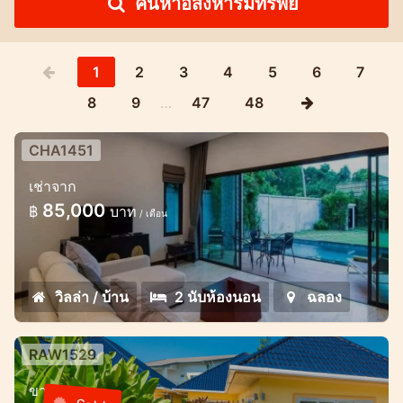
ค้นหาอสังหาริมทรัพย์
1
2
3
4
5
6
7
8
9
…
47
48
CHA1451
พูลวิลล่าแสนสวย 2 ห้องนอนในนิคมเก
เช่าจาก
ทส์
85,000
฿
บาท
/ เดือน
วิลล่าสไตล์มินิมอล 2 ห้องนอนในฉลอง
วิลล่า / บ้าน
2 นับห้องนอน
ฉลอง
RAW1529
วิลล่า 3 ห้องนอนพร้อมสระว่ายน้ำใน
ขาย
ชุมชนรั้วรอบขอบชิดราไวย์,ภูเก็ต