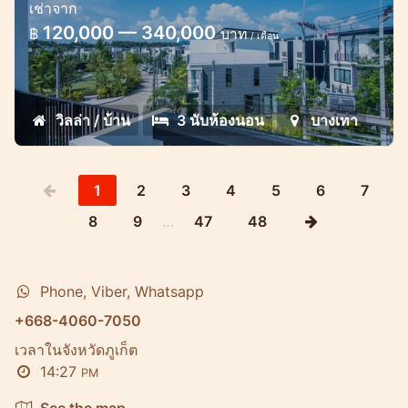
เช่าจาก
น่าพร้อมสระว่ายน้ำส่วนกลาง
120,000 — 340,000
฿
บาท
/ เดือน
ให้เช่าทาวน์เฮาส์ ลากูน่า พาร์ค
วิลล่า / บ้าน
3 นับห้องนอน
บางเทา
1
2
3
4
5
6
7
8
9
…
47
48
Phone, Viber, Whatsapp
+668-4060-7050
เวลาในจังหวัดภูเก็ต
14:27
PM