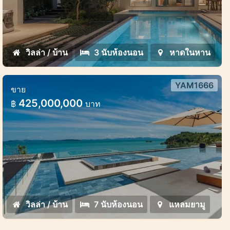
น้ำ ในย่านสีเขียวของราไวย์ ภูเก็ต
วิลล่า / บ้าน
3 นับห้องนอน
หาดในหาน
YAM1666
ขาย
วิลล่าสระว่ายน้ำสุดหรู 7 ห้องนอน
425,000,000
฿
บาท
วิลล่าสระว่ายน้ำสุดหรู 7 ห้องนอน
วิลล่า / บ้าน
7 นับห้องนอน
แหลมยามู