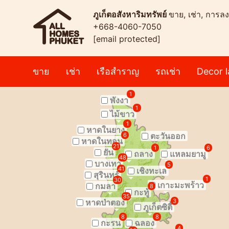
ภูเก็ตอสังหาริมทรัพย์
ขาย, เช่า, การลง
+668-4060-7050
[email protected]
ขาย
เช่า
เรือสำราญ
รถเช่า
Decor l
1
พังงา
1
ไม้ขาว
1
หาดในยาง
ตะวันออก
6
หาดในทอน
21
1
6
ยัน
ถลาง
แหลมยามู
48
บางเทา
5
41
เชิงทะเล
สุรินทร์
1
30
เกาะมะพร้าว
กมลา
8
กะทู้
35
หาดป่าตอง
3
ภูเก็ตซิตี้
8
8
กะรน
ฉลอง
4