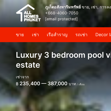
ภูเก็ตอสังหาริมทรัพย์
ขาย, เช่า, การลง
+668-4060-7050
[email protected]
ขาย
เช่า
เรือสำราญ
รถเช่า
Decor l
Luxury 3 bedroom pool vil
estate
เช่าจาก
235,400 — 387,000
฿
บาท
/ เดือน