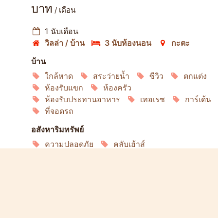
บาท
/ เดือน
1 นับเดือน
วิลล่า / บ้าน
3 นับห้องนอน
กะตะ
บ้าน
ใกล้หาด
สระว่ายน้ำ
ซีวิว
ตกแต่ง
ห้องรับแขก
ห้องครัว
ห้องรับประทานอาหาร
เทอเรซ
การ์เด้น
ที่จอดรถ
อสังหาริมทรัพย์
ความปลอดภัย
คลับเฮ้าส์
สระว่ายน้ำของชุมชน
ร้านอาหาร
ยิม
ลิฟวิ่ง
อินเทอร์เน็ต
เครื่องปรับอากาศ
ตู้เย็น
เครื่องซักผ้า
ไมโครเวฟ
เตาอบ