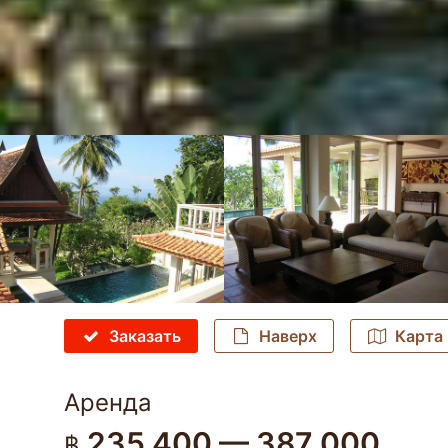
Заказать
Наверх
Карта
Аренда
235 400 — 387 000
฿