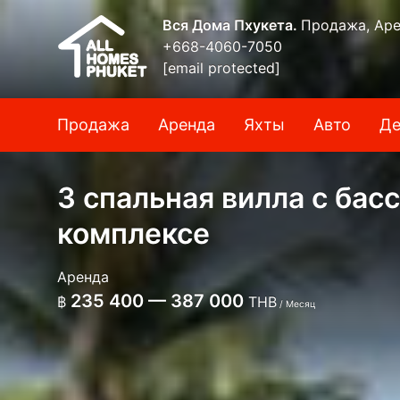
Вся Дома Пхукета.
Продажа, Аре
+668-4060-7050
[email protected]
Продажа
Аренда
Яхты
Авто
Де
3 спальная вилла с бас
комплексе
Аренда
235 400 — 387 000
฿
THB
/ Месяц