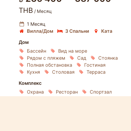
THB
/ Месяц
1 Месяц
Вилла/Дом
3 Спальни
Ката
Дом
Бассейн
Вид на море
Рядом с пляжем
Сад
Стоянка
Полная обстановка
Гостиная
Кухня
Столовая
Терраса
Комплекс
Охрана
Ресторан
Спортзал
Клуб
Общий бассейн
Проживание
Интернет
Кондиционирование
Холодильник
Стиральная машина