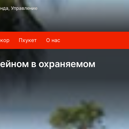
нда, Управление
кор
Пхукет
О нас
сейном в охраняемом