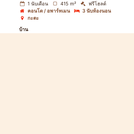
1 นับเดือน
415 m²
ฟรีโฮลด์
คอนโด / อพาร์ทเมน
3 นับห้องนอน
กะตะ
บ้าน
สระว่ายน้ำ
ซีวิว
ใกล้หาด
ตกแต่ง
ห้องรับแขก
ห้องครัว
ห้องรับประทานอาหาร
สำนักงาน
เทอเรซ
ที่จอดรถ
อสังหาริมทรัพย์
ความปลอดภัย
สระว่ายน้ำของชุมชน
ยิม
คลับเฮ้าส์
ลิฟวิ่ง
เครื่องปรับอากาศ
ทีวีดาวเทียม
ตู้เย็น
เครื่องซักผ้า
เครื่องล้างจาน
ไมโครเวฟ
เตาอบ
อินเทอร์เน็ต
บริการ