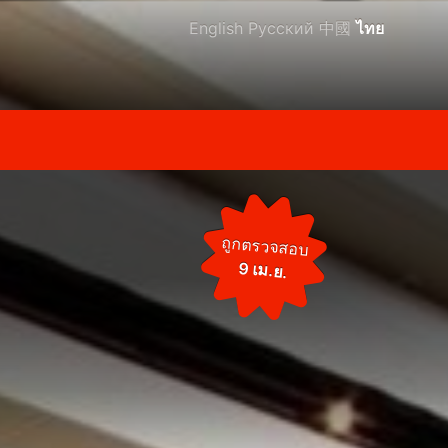
English
Русский
中國
ไทย
ถูกตรวจสอบ
9 เม.ย.