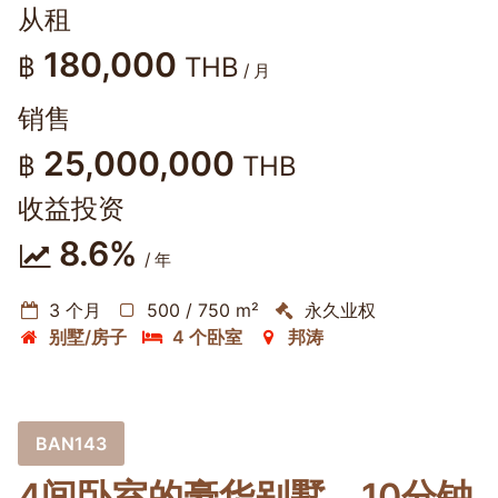
从租
180,000
฿
THB
/ 月
销售
25,000,000
฿
THB
收益投资
8.6%
/ 年
3 个月
500 / 750 m²
永久业权
别墅/房子
4 个卧室
邦涛
BAN143
4间卧室的豪华别墅，10分钟