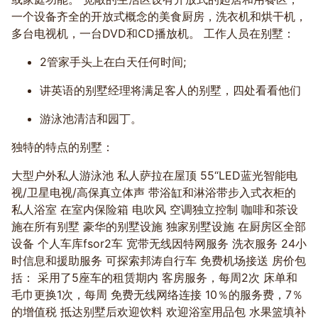
一个设备齐全的开放式概念的美食厨房，洗衣机和烘干机，
多台电视机，一台DVD和CD播放机。 工作人员在别墅：
2管家手头上在白天任何时间;
讲英语的别墅经理将满足客人的别墅，四处看看他们
游泳池清洁和园丁。
独特的特点的别墅：
大型户外私人游泳池 私人萨拉在屋顶 55“LED蓝光智能电
视/卫星电视/高保真立体声 带浴缸和淋浴带步入式衣柜的
私人浴室 在室内保险箱 电吹风 空调独立控制 咖啡和茶设
施在所有别墅 豪华的别墅设施 独家别墅设施 在厨房区全部
设备 个人车库fsor2车 宽带无线因特网服务 洗衣服务 24小
时信息和援助服务 可探索邦涛自行车 免费机场接送 房价包
括： 采用了5座车的租赁期内 客房服务，每周2次 床单和
毛巾更换1次，每周 免费无线网络连接 10％的服务费，7％
的增值税 抵达别墅后欢迎饮料 欢迎浴室用品包 水果篮填补