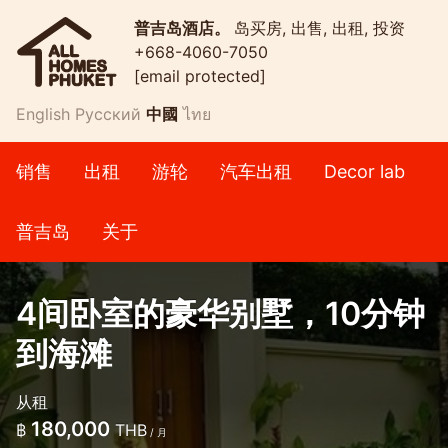
普吉岛酒店。
岛买房, 出售, 出租, 投资
+668-4060-7050
[email protected]
English
Русский
中國
ไทย
销售
出租
游轮
汽车出租
Decor lab
普吉岛
关于
4间卧室的豪华别墅，10分钟
到海滩
从租
180,000
฿
THB
/ 月