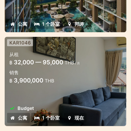
公寓
1 个卧室
邦涛
KAR1046
从租
32,000 — 95,000
฿
THB
/ 月
销售
3,900,000
฿
THB
Budget
公寓
1 个卧室
现在