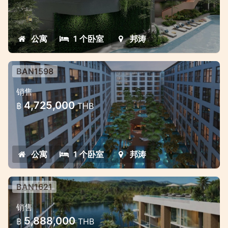
公寓
1 个卧室
邦涛
BAN1598
位于邦涛优越位置的新住宅
销售
邦涛的豪华公寓，靠近海滩
4,725,000
฿
THB
公寓
1 个卧室
邦涛
BAN1621
邦濤湖畔全新美麗公寓
销售
邦濤的最佳投資，擁有絕佳的租賃機會。
5,888,000
฿
THB