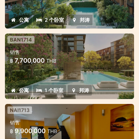
公寓
2 个卧室
邦涛
BAN1714
位于邦涛中心地带的豪华万豪风格公寓
销售
项目
7,700,000
฿
THB
独家高品质公寓项目，付款方式灵活。
公寓
1 个卧室
邦涛
NAI1713
位于奈汉（Nai Harn）Medvillage小
销售
区的3卧室房屋
9,900,000
฿
THB