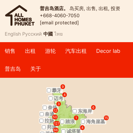
普吉岛酒店。
岛买房, 出售, 出租, 投资
+668-4060-7050
[email protected]
English
Русский
中國
ไทย
销售
出租
游轮
汽车出租
Decor lab
普吉岛
关于
9
攀牙
4
迈考
3
奈扬
6
东海岸
12
奈通
50
1
15
拉扬
踏浪
海角崖墓
127
邦涛
4
66
诚塔莱