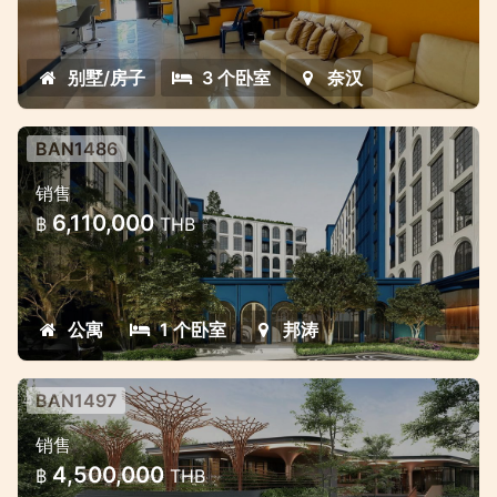
奈汉小区内一套漂亮的房子出售
别墅/房子
3 个卧室
奈汉
BAN1486
拉古納附近邦濤的新期房公寓
销售
黃金地段的美麗新項目
6,110,000
฿
THB
公寓
1 个卧室
邦涛
BAN1497
拉古納附近的全新項目
销售
拉古納地區邦濤的現代豪華項目
4,500,000
฿
THB