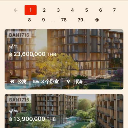
1
2
3
4
5
6
7
8
9
…
78
79
BAN1716
位于邦涛中心地带的豪华万豪风格公寓
销售
项目
23,600,000
฿
THB
独家高品质公寓项目，付款方式灵活。
公寓
3 个卧室
邦涛
BAN1715
位于邦涛中心地带的豪华万豪风格公寓
销售
项目
13,900,000
฿
THB
独家高品质公寓项目，付款方式灵活。