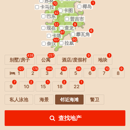
苏林
1
70
椰岛
卡马拉
卡图
42
巴东
普吉市
52
9
现在
查龙
6
61
攀瓦角
卡塔
60
107
拉威
奈汉
438
257
9
1
别墅/房子
公寓
酒店/度假村
地块
127
174
184
116
38
31
10
9
1
2
3
4
5
6
7
8
7
2
1
2
1
9
10
15
18
22
私人泳池
海景
邻近海滩
警卫
查找地产