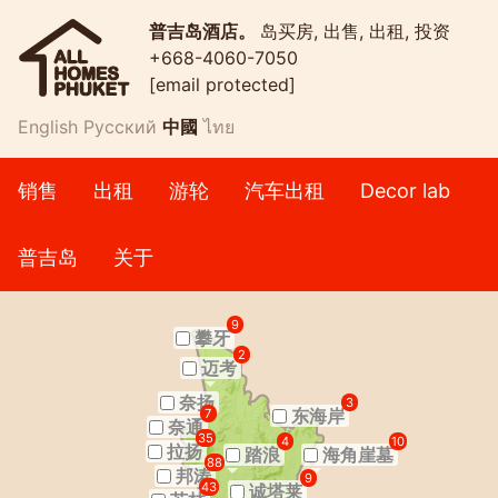
普吉岛酒店。
岛买房, 出售, 出租, 投资
+668-4060-7050
[email protected]
English
Русский
中國
ไทย
销售
出租
游轮
汽车出租
Decor lab
普吉岛
关于
9
攀牙
2
迈考
奈扬
3
东海岸
7
奈通
35
4
10
拉扬
踏浪
海角崖墓
88
邦涛
9
43
诚塔莱