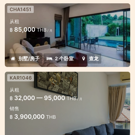
CHA1451
盖茨庄园的 2 卧室可爱泳池别墅
从租
查龙的简约风格 2 卧室别墅
85,000
฿
THB
/ 月
别墅/房子
2 个卧室
查龙
KAR1046
从租
32,000 — 95,000
฿
THB
/ 月
销售
3,900,000
฿
THB