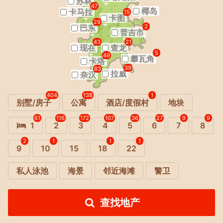
苏林
47
椰岛
卡马拉
15
卡图
29
巴东
2
普吉市
43
21
现在
查龙
5
49
攀瓦角
卡塔
39
83
拉威
奈汉
404
138
1
别墅/房子
公寓
酒店/度假村
地块
61
116
172
107
36
27
9
9
1
2
3
4
5
6
7
8
2
1
1
1
9
10
15
18
22
私人泳池
海景
邻近海滩
警卫
查找地产