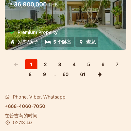
36,900,000
฿
THB
查龙湾附近的高级别墅综合体-不同的生活和投
资形式
Premium Property
别墅/房子
5 个卧室
查龙
1
2
3
4
5
6
7
8
9
…
60
61
Phone, Viber, Whatsapp
+668-4060-7050
在普吉岛的时间
02:13
AM