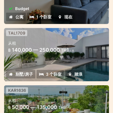
Budget
公寓
1 个卧室
现在
TAL1709
塔朗全新三臥室泳池別墅
从租
普吉島三房泳池別墅出租
140,000 — 250,000
฿
THB
/ 月
别墅/房子
3 个卧室
踏浪
KAR1636
卡倫的時尚公寓，享有美麗的海景
从租
卡倫別緻的海景公寓
50,000 — 135,000
฿
THB
/ 月