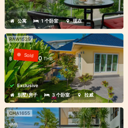
公寓
1 个卧室
现在
RAW1529
3卧室别墅，带游泳池的封闭式社区—
销售
Rawai，普吉岛
Sold
8,000,000
฿
THB
3卧室别墅，带游泳池的封闭式社区—Rawai，
普吉岛
Exclusive
别墅/房子
3 个卧室
拉威
CHA1655
查龙湾附近的高级别墅综合体-不同的
销售
生活和投资形式