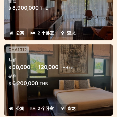
销售
8,900,000
฿
THB
公寓
2 个卧室
查龙
CHA1312
从租
50,000 — 120,000
฿
THB
/ 月
销售
6,200,000
฿
THB
公寓
2 个卧室
查龙