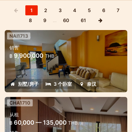
1
2
3
4
5
6
7
8
9
…
60
61
NAI1713
位于奈汉（Nai Harn）Medvillage小
销售
区的3卧室房屋
9,900,000
฿
THB
奈汉小区内一套漂亮的房子出售
别墅/房子
3 个卧室
奈汉
CHA1710
从租
60,000 — 135,000
฿
THB
/ 月