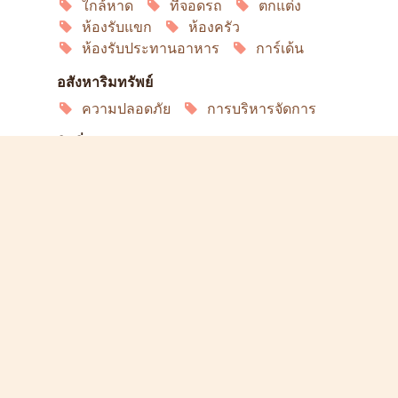
ใกล้หาด
ที่จอดรถ
ตกแต่ง
ห้องรับแขก
ห้องครัว
ห้องรับประทานอาหาร
การ์เด้น
อสังหาริมทรัพย์
ความปลอดภัย
การบริหารจัดการ
ลิฟวิ่ง
อินเทอร์เน็ต
เครื่องปรับอากาศ
ตู้เย็น
เตาอบ
บริการ
ปลูกต้นไม้
Open in Google Maps