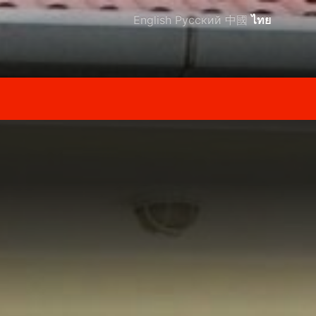
English
Русский
中國
ไทย