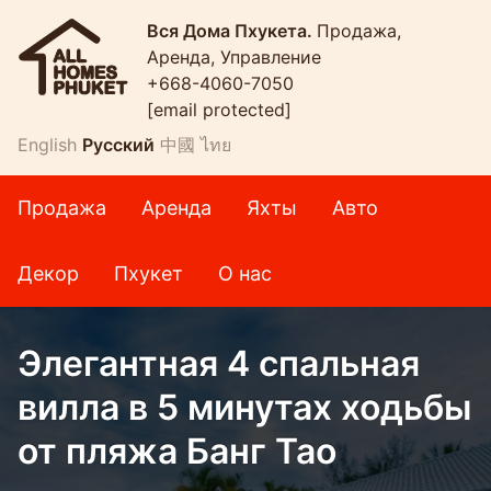
Вся Дома Пхукета.
Продажа,
Аренда, Управление
+668-4060-7050
[email protected]
English
Русский
中國
ไทย
Продажа
Аренда
Яхты
Авто
Декор
Пхукет
О нас
Элегантная 4 спальная
вилла в 5 минутах ходьбы
от пляжа Банг Тао