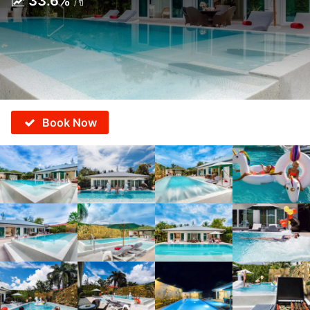
33.6%
/ ปี
Book Now