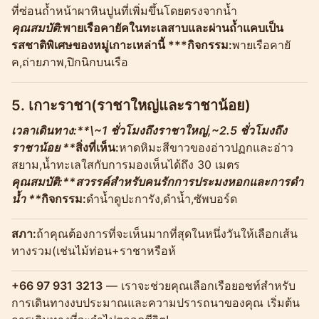
ที่ซ่อนถ้ำหน้าผาหินปูนที่เพิ่มขึ้นโดยตรงจากน้ำ
คุณสมบัติ:
พายเรือคายัคในทะเลสาบและผ่านถ้ำแคบเป็น
รสชาติพิเศษของหมู่เกาะเหล่านี้ ***กิจกรรม:
พายเรือคายั
ค,ถ่ายภาพ,ปิกนิกบนเรือ
5.
เกาะราชา(ราชาใหญ่และราชาน้อย)
เวลาเดินทาง:**\~1 ชั่วโมงถึงราชาใหญ่,~2.5 ชั่วโมงถึง
ราชาน้อย **
สิ่งที่เห็น:
หาดหิมะสีขาวของอ่าวปฏกและอ่าว
สยาม,น้ำทะเลใสกับการมองเห็นได้ถึง 30 เมตร
คุณสมบัติ:**สวรรค์สำหรับคนรักการประมงหอกและการดำ
น้ำ **
กิจกรรม:
ดำน้ำดูปะการัง,ดำน้ำ,ซัพบอร์ด
สภา:
ถ้าคุณต้องการที่จะเห็นมากที่สุดในหนึ่งวันให้เลือกเส้น
ทางรวม(เช่นไม้ท่อน+ราชาหรือห้
+66 97 931 3213
— เราจะช่วยคุณเลือกเรือยอชท์สำหรับ
การเดินทางงบประมาณและความปรารถนาของคุณ เริ่มต้น