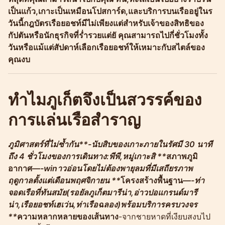
เป็นแก้ว,เกาะเป็นเหมือนโปสการ์ด,และบริการบนเรืออยู่ในร
วันนี้กฎบัตรเรือยอชท์มีไม่เพียงแต่สำหรับเจ้าของสิทธิของ
กัปตันหรือนักธุรกิจที่ร่ำรวยแต่ยั คุณสามารถไปกี่ชั่วโมงทั้ง
วันหรือแม้แต่สัปดาห์เลือกเรือยอชท์ให้เหมาะกับสไตล์ของ
คุณงบ
ทำไมภูเก็ตจึงเป็นสวรรค์ของ
การแล่นเรือสำราญ
ภูมิศาสตร์ที่ไม่ซ้ำกัน**-นับสิบของเกาะภายในรัศมี 30 นาที
ถึง 4 ชั่วโมงของการเดินทาง:พีพี,หมู่เกาะสิ **
สภาพภูมิ
อากาศ
—-winาวอ่อนโดยไม่ต้องพายุลมที่มีเสถียรภาพ
ฤดูกาลตั้งแต่เดือนพฤศจิกายน **
โครงสร้างพื้นฐาน
—-ท่า
จอดเรือที่ทันสมัย(รอยัลภูเก็ตมารีน่า,อ่าวปอแกรนด์มารี
น่า,เรือยอชท์เฮเว่น,ท่าเรือฉลอง)พร้อมบริการครบวงจร
**
ความหลากหลายของเส้นทาง
-จากชายหาดที่เงียบสงบไป