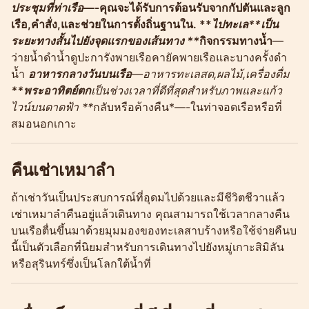
ประชุมที่ท่าเรือ
—-คุณจะได้รับการต้อนรับจากกัปตันและลูก
เรือ,คำสั่ง,และช่วยในการตั้งถิ่นฐานใน. **
ไปทะเล**เป็น
ระยะทางสั้นไปยังจุดแรกของเส้นทาง **
กิจกรรมทางน้ำ
—
ว่ายน้ำดำน้ำดูปะการังพายเรือคายัคพายเรือและบางครั้งดำ
น้ำ
อาหารกลางวันบนเรือ
—อาหารทะเลสด,ผลไม้,เครื่องดื่ม
**พระอาทิตย์ตก
เป็นช่วงเวลาที่ดีที่สุดสำหรับภาพและแก้ว
ไวน์บนดาดฟ้า **
กลับหรือค้างคืน*—-ในท่าจอดเรือหรือที่
สมอนอกเกาะ
คืนเช่าเหมาลำ
ถ้าเช่าวันเป็นประสบการณ์ที่อุดมไปด้วยและมีชีวิตชีวาแล้ว
เช่าเหมาลำคืนอยู่แล้วเดินทาง คุณสามารถใช้เวลากลางคืน
บนเรือตื่นขึ้นมาด้วยมุมมองของทะเลสาบร้างหรือใช้จ่ายคืนบ
นี้เป็นตัวเลือกที่นิยมสำหรับการเดินทางไปยังหมู่เกาะสิมิลัน
หรือสุรินทร์ซึ่งเป็นโลกใต้น้ำที่