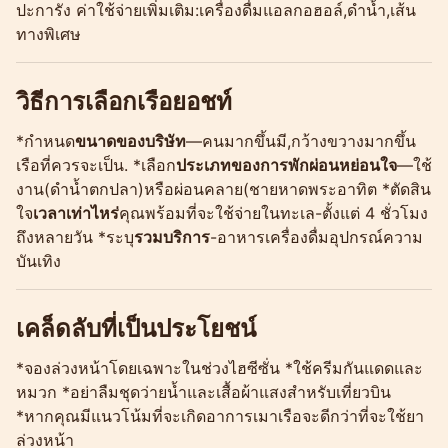
ปะการัง ค่าใช้จ่ายเพิ่มเติม:เครื่องดื่มแอลกอฮอล์,ดำน้ำ,เส้น
ทางพิเศษ
วิธีการเลือกเรือยอชท์
*กำหนด
ขนาดของบริษัท
—คนมากขึ้นมี,กว้างขวางมากขึ้น
เรือที่ควรจะเป็น. *เลือก
ประเภทของการพักผ่อนหย่อนใจ
—ใช้
งาน(ดำน้ำตกปลา)หรือผ่อนคลาย(ชายหาดพระอาทิต *ตัดสิน
ใจ
เวลาเท่าไหร่
คุณพร้อมที่จะใช้จ่ายในทะเล-ตั้งแต่ 4 ชั่วโมง
ถึงหลายวัน *ระบุ
รวมบริการ
-อาหารเครื่องดื่มอุปกรณ์ความ
บันเทิง
เคล็ดลับที่เป็นประโยชน์
*จองล่วงหน้าโดยเฉพาะในช่วงไฮซีซั่น *ใช้ครีมกันแดดและ
หมวก *อย่าลืมชุดว่ายน้ำและเสื้อผ้าแสงสำหรับเที่ยวบิน
*หากคุณมีแนวโน้มที่จะเกิดอาการเมาเรือจะดีกว่าที่จะใช้ยา
ล่วงหน้า