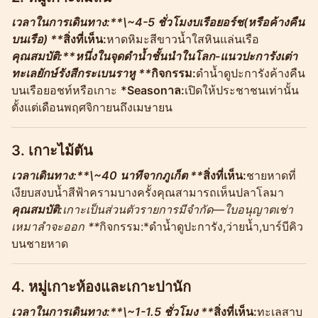
เวลาในการเดินทาง:**\~4-5 ชั่วโมงบเรือยอร์ช(หรือค้างคืน
บนเรือ) **
สิ่งที่เห็น:
หาดหิมะสีขาวน้ำใสหินแล่นเรือ
คุณสมบัติ:**หนึ่งในจุดดำน้ำชั้นนำในโลก-แนวปะการังเต่า
ทะเลยักษ์รังสีกระเบนราหู **
กิจกรรม:
ดำน้ำดูปะการังค้างคืน
บนเรือยอชท์หรือเกาะ
*Seasonาล:
เปิดให้ประชาชนเท่านั้น
ตั้งแต่เดือนพฤศจิกายนถึงเมษายน
3.
เกาะไม้ตัน
เวลาเดินทาง:**\~40 นาทีจากภูเก็ต **
สิ่งที่เห็น:
ชายหาดที่
เงียบสงบน้ำสีฟ้าครามบางครั้งคุณสามารถเห็นปลาโลมา
คุณสมบัติ:
เกาะเป็นส่วนตัวรายการมีจำกัด—ใบอนุญาตเช่า
เหมาลำจะออก **
กิจกรรม:*ดำน้ำดูปะการัง,ว่ายน้ำ,บาร์บีคิว
บนชายหาด
4.
หมู่เกาะห้องและเกาะปานัก
เวลาในการเดินทาง:**\~1-1.5 ชั่วโมง **
สิ่งที่เห็น:
ทะเลสาบ