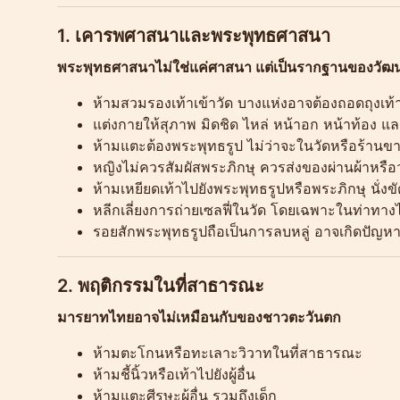
1. เคารพศาสนาและพระพุทธศาสนา
พระพุทธศาสนาไม่ใช่แค่ศาสนา แต่เป็นรากฐานของวั
ห้ามสวมรองเท้าเข้าวัด บางแห่งอาจต้องถอดถุงเท้
แต่งกายให้สุภาพ มิดชิด ไหล่ หน้าอก หน้าท้อง และ
ห้ามแตะต้องพระพุทธรูป ไม่ว่าจะในวัดหรือร้านขา
หญิงไม่ควรสัมผัสพระภิกษุ ควรส่งของผ่านผ้าหรื
ห้ามเหยียดเท้าไปยังพระพุทธรูปหรือพระภิกษุ นั่ง
หลีกเลี่ยงการถ่ายเซลฟี่ในวัด โดยเฉพาะในท่าทาง
รอยสักพระพุทธรูปถือเป็นการลบหลู่ อาจเกิดปัญหา
2. พฤติกรรมในที่สาธารณะ
มารยาทไทยอาจไม่เหมือนกับของชาวตะวันตก
ห้ามตะโกนหรือทะเลาะวิวาทในที่สาธารณะ
ห้ามชี้นิ้วหรือเท้าไปยังผู้อื่น
ห้ามแตะศีรษะผู้อื่น รวมถึงเด็ก