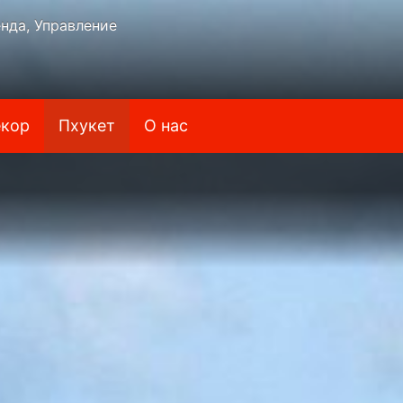
нда, Управление
кор
Пхукет
О нас