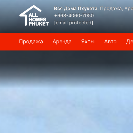
Вся Дома Пхукета.
Продажа, Аре
+668-4060-7050
[email protected]
Продажа
Аренда
Яхты
Авто
Де