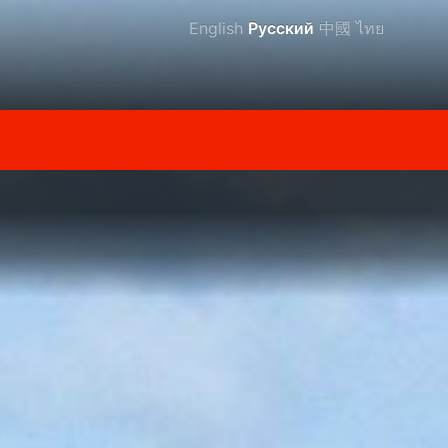
English
Русский
中國
ไทย