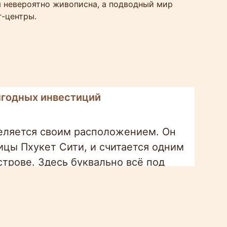
я невероятно живописна, а подводный мир
г-центры.
выгодных инвестиций
деляется своим расположением. Он
ицы Пхукет Сити, и считается одним
строве. Здесь буквально всё под
ы, школы и детские сады, фитнес-
годы — место почти идеальное.