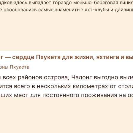
адков здесь выпадает гораздо меньше, береговая лини
е обосновались самые знаменитые яхт-клубы и дайвин
г — сердце Пхукета для жизни, яхтинга и 
оны Пхукета
 всех районов острова, Чалонг выгодно вы
ится всего в нескольких километрах от стол
чших мест для постоянного проживания на о
: супермаркеты и торговые центры, больниц
 и рынки. Для жизни на Пхукете на долгие 