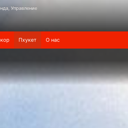
нда, Управление
кор
Пхукет
О нас