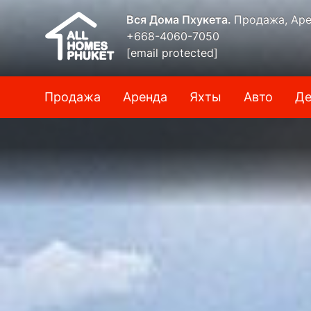
Вся Дома Пхукета.
Продажа, Аре
+668-4060-7050
[email protected]
Продажа
Аренда
Яхты
Авто
Де