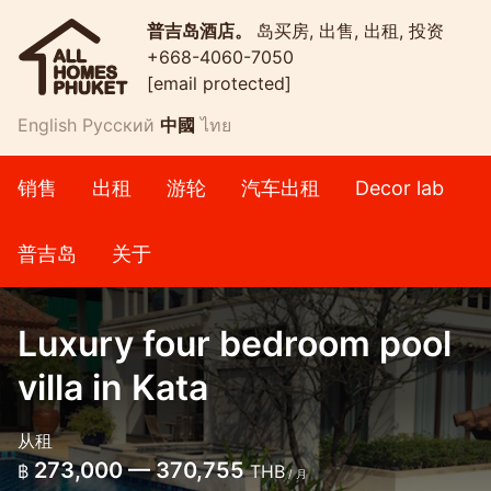
普吉岛酒店。
岛买房, 出售, 出租, 投资
+668-4060-7050
[email protected]
English
Русский
中國
ไทย
销售
出租
游轮
汽车出租
Decor lab
普吉岛
关于
Luxury four bedroom pool
villa in Kata
从租
273,000 — 370,755
฿
THB
/ 月