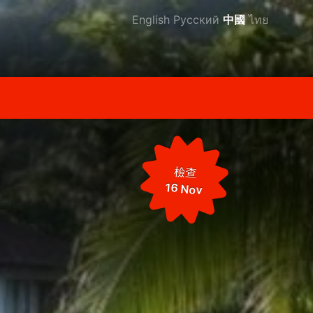
English
Русский
中國
ไทย
檢查
16 Nov