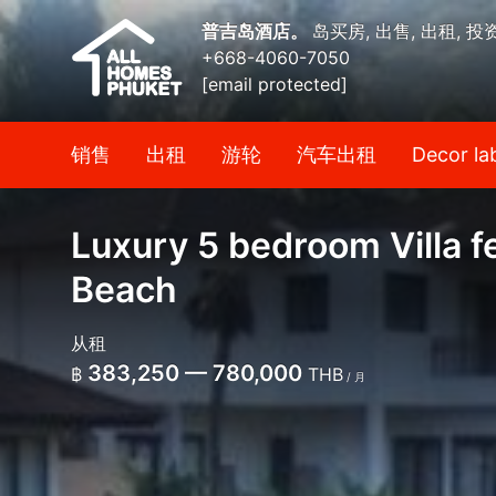
普吉岛酒店。
岛买房, 出售, 出租, 投
+668-4060-7050
[email protected]
销售
出租
游轮
汽车出租
Decor la
Luxury 5 bedroom Villa f
Beach
从租
383,250 — 780,000
฿
THB
/ 月