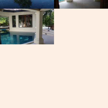
, Viber, Whatsapp
See the map
60-7050
19/102 Moo 8, 潮发路东, 
查龙, 普吉岛, 泰国
的时间
5
PM
fire
dev