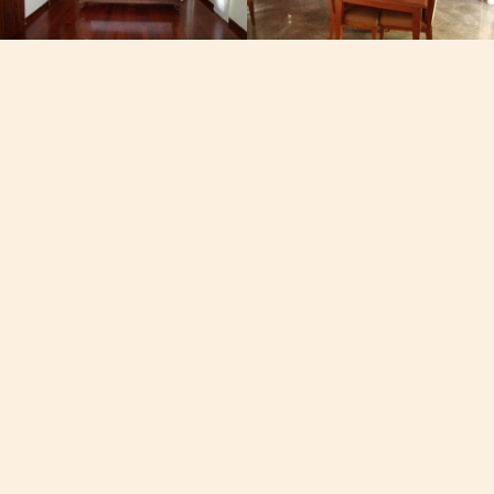
Email
渔人之路
[email protected]