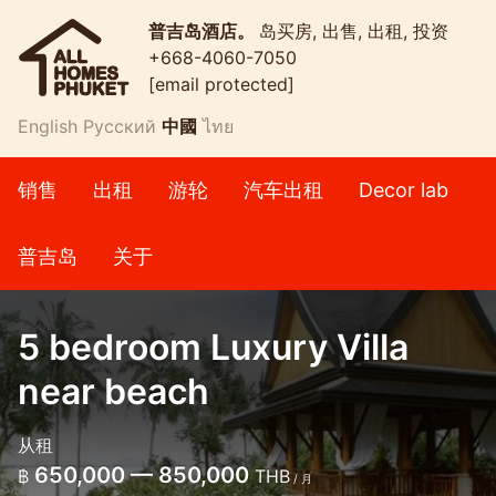
普吉岛酒店。
岛买房, 出售, 出租, 投资
+668-4060-7050
[email protected]
English
Русский
中國
ไทย
销售
出租
游轮
汽车出租
Decor lab
普吉岛
关于
5 bedroom Luxury Villa
near beach
从租
650,000 — 850,000
฿
THB
/ 月