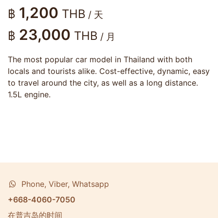
1,200
฿
THB
/ 天
23,000
฿
THB
/ 月
The most popular car model in Thailand with both
locals and tourists alike. Cost-effective, dynamic, easy
to travel around the city, as well as a long distance.
1.5L engine.
Phone, Viber, Whatsapp
+668-4060-7050
在普吉岛的时间