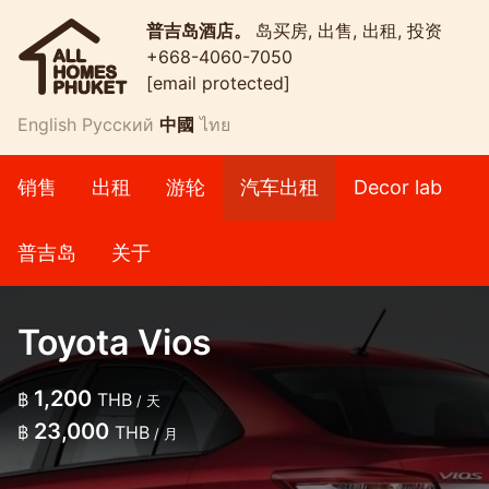
普吉岛酒店。
岛买房, 出售, 出租, 投资
+668-4060-7050
[email protected]
English
Русский
中國
ไทย
销售
出租
游轮
汽车出租
Decor lab
普吉岛
关于
Toyota Vios
1,200
฿
THB
/ 天
23,000
฿
THB
/ 月