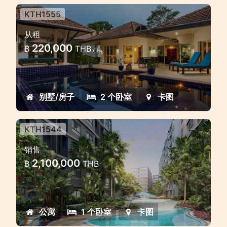
KTH1555
棕榈湖高尔夫球场内的两卧室泳池别
从租
墅
220,000
฿
THB
/ 月
高尔夫球场内的迷人别墅
别墅/房子
2 个卧室
卡图
KTH1544
位于普吉岛中心的一卧室公寓
销售
位于普吉岛市中心的可爱实惠公寓
2,100,000
฿
THB
公寓
1 个卧室
卡图