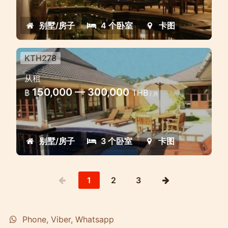
property in the heart of Phuket,
situated between two of the island's
别墅/房子
4 个卧室
卡图
most popular and lusciously scenic golf
courses
KTH278
3 bedroom luxury golf villa
从租
Beautiful villa in Phuket set across
150,000 — 300,000
฿
THB
/ 月
three separate buildings with three
double bedrooms, a garden and a
private swimming pool
别墅/房子
3 个卧室
卡图
1
2
3
Phone, Viber, Whatsapp