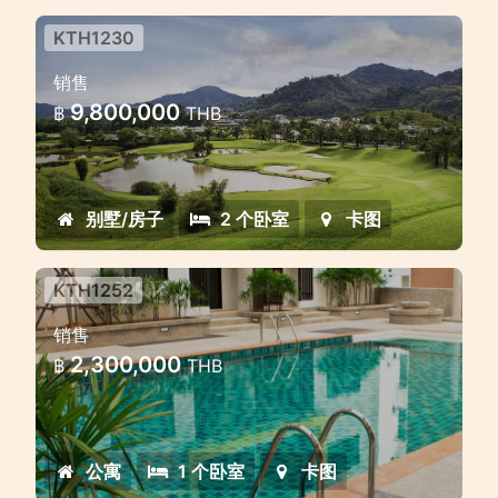
KTH1230
销售
9,800,000
฿
THB
别墅/房子
2 个卧室
卡图
KTH1252
销售
2,300,000
฿
THB
公寓
1 个卧室
卡图