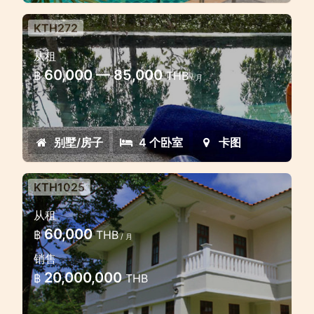
KTH272
Luxury 4 bedroom pool villa in
从租
Kathu
60,000 — 85,000
฿
THB
/ 月
Lovely modern style villa in the heart of
gold course
别墅/房子
4 个卧室
卡图
KTH1025
Large 3 Bedroom Villa in Kathu
从租
Beautiful, well-maintained villa in the
60,000
฿
THB
/ 月
luxury gated estate in Kathu
销售
20,000,000
฿
THB