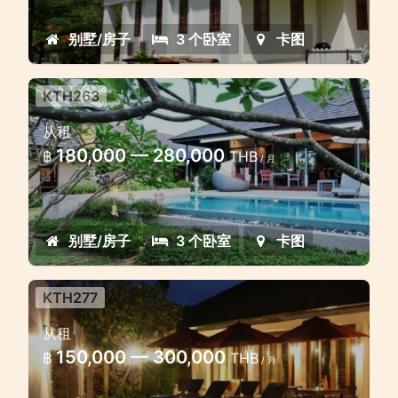
别墅/房子
3 个卧室
卡图
KTH263
Lovely Three bedroom villa near
从租
Kathu Golf course
180,000 — 280,000
฿
THB
/ 月
Lovely modern style big villa in the next
to the beautiful golf filds
别墅/房子
3 个卧室
卡图
KTH277
Luxury 4 bd villa in the heart of
从租
Phuket
150,000 — 300,000
฿
THB
/ 月
Luxurious 4 double bedroom pool villa