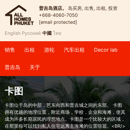
普吉岛酒店。
岛买房, 出售, 出租, 投资
+668-4060-7050
[email protected]
English
Русский
中國
ไทย
销售
出租
游轮
汽车出租
Decor lab
普吉岛
关于
卡图
卡图位于岛的中部，芭东向西和普吉城之间的东部。 卡图
拥有优越的地理位置，附近商场，学校，企业和海滩，使其
成为许多长期居民的理想地点。卡图是一个比较大的区域，
在那里你可以找到私人住宅远离主海滩的位置喧嚣。<BR/>