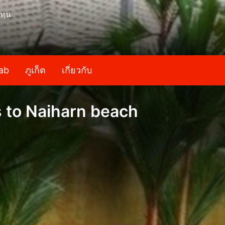
ทุน
ab
ภูเก็ต
เกี่ยวกับ
s to Naiharn beach