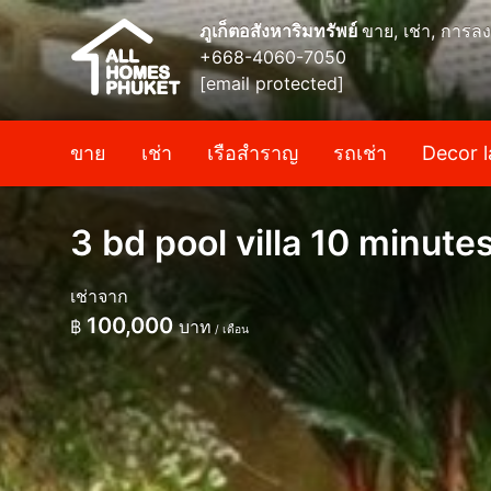
ภูเก็ตอสังหาริมทรัพย์
ขาย, เช่า, การลง
+668-4060-7050
[email protected]
ขาย
เช่า
เรือสำราญ
รถเช่า
Decor l
3 bd pool villa 10 minute
เช่าจาก
100,000
฿
บาท
/ เดือน