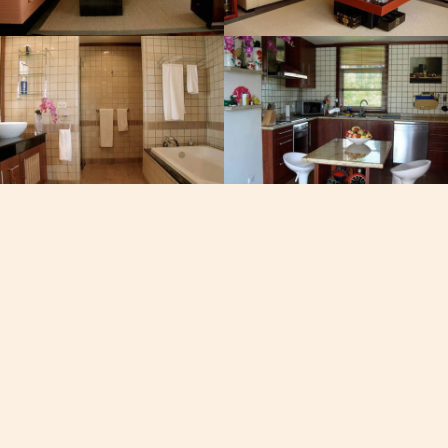
, Viber, Whatsapp
See the map
60-7050
19/102 หมู่ที่ 8 ถนนเจ้าฟ้าตะ
รงการฟิชเชอร์เเมนเวย์
วัดภูเก็ต
ฉลอง, ภูเก็ต, ประเทศไทย
0
AM
fire
dev