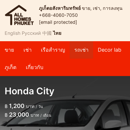
ภูเก็ตอสังหาริมทรัพย์
ขาย, เช่า, การลงทุน
+668-4060-7050
[email protected]
English
Русский
中國
ไทย
ขาย
เช่า
เรือสำราญ
รถเช่า
Decor lab
ภูเก็ต
เกี่ยวกับ
Honda City
1,200
฿
บาท
/ วัน
23,000
฿
บาท
/ เดือน