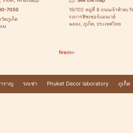
, Viber, Whatsapp
See the map
60-7050
19/102 หมู่ที่ 8 ถนนเจ้าฟ้าตะ
รงการฟิชเชอร์เเมนเวย์
วัดภูเก็ต
ฉลอง, ภูเก็ต, ประเทศไทย
AM
fire
dev
สำราญ
รถเช่า
Phuket Decor laboratory
ภูเก็ต