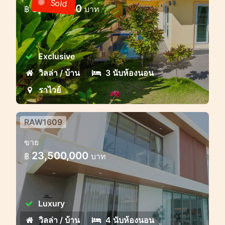
Sold
8,000,000
฿
บาท
วิลล่า 3 ห้องนอนพร้อมสระว่ายน้ำในชุมชน
รั้วรอบขอบชิดราไวย์,ภูเก็ต
Exclusive
วิลล่า / บ้าน
3 นับห้องนอน
ราไวย์
RAW1609
วิลล่าส่วนตัวในย่านราไวย์ ภูเก็ต — ที่
ขาย
ที่ธรรมชาติหลอมรวมกับความทัน
23,500,000
฿
บาท
สมัยอย่างลงตั
Luxury
วิลล่า / บ้าน
4 นับห้องนอน