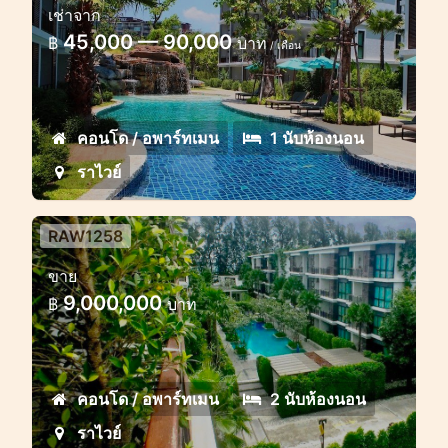
เช่าจาก
โครงการ Title 3 Rawai
45,000 — 90,000
฿
บาท
/ เดือน
คอนโดสวยริมหาดราไวย์ ให้เช่าทั้งระยะสั้น
และระยะยาว
คอนโด / อพาร์ทเมน
1 นับห้องนอน
ราไวย์
RAW1258
ขาย
9,000,000
฿
บาท
คอนโด / อพาร์ทเมน
2 นับห้องนอน
ราไวย์