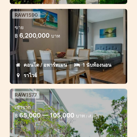
RAW1590
ขายคอนโด Title V 1 ห้องนอน
ขาย
คอนโดมีสไตล์ในราไวย์ ใกล้ชายหาด
6,200,000
฿
บาท
คอนโด / อพาร์ทเมน
1 นับห้องนอน
ราไวย์
RAW1577
ชื่อ 3 คอนโด 1 ห้องนอน
เช่าจาก
คอนโดน่ารักใน Title Rawai ให้เช่า
65,000 — 105,000
฿
บาท
/ เดือน