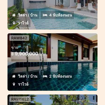
วิลล่า / บ้าน
4 นับห้องนอน
ราไวย์
RAW842
วิลล่า 2 ห้องนอนพร้อมสระว่ายน้ำส่วน
ขาย
ตัว
9,900,000
฿
บาท
วิลล่า / บ้าน
2 นับห้องนอน
ราไวย์
RAW1622
คอนโด 1 ห้องนอนสุดแสนสบายใน