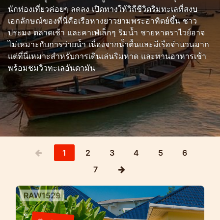
นักท่องเที่ยวค่อยๆ ลดลง เปิดทางให้วิถีชีวิตริมทะเลที่สงบ
เอกลักษณ์ของที่นี่คือเรือหางยาวยามพระอาทิตย์ขึ้น ชาว
ประมง ตลาดเช้า และคาเฟ่เล็กๆ ริมน้ำ ชายหาดราไวย์อาจ
ไม่เหมาะกับการว่ายน้ำ เนื่องจากน้ำตื้นและมีเรือจำนวนมาก
แต่ที่นี่เหมาะสำหรับการเดินเล่นริมหาด และทานอาหารเช้า
พร้อมชมวิวทะเลอันดามัน
1
2
3
4
5
6
7
RAW1529
วิลล่า 3 ห้องนอนพร้อมสระว่ายน้ำใน
ขาย
ชุมชนรั้วรอบขอบชิดราไวย์,ภูเก็ต