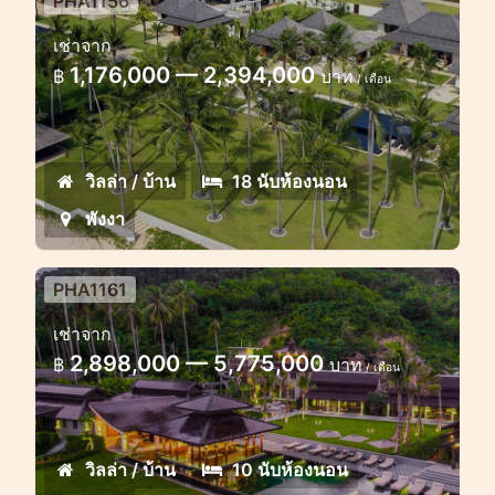
PHA1156
3 villas 6-18 bedroom sea view,
เช่าจาก
Phang Nga
1,176,000 — 2,394,000
฿
บาท
/ เดือน
Ideal wedding or corporate retreat,
high-end tropical villas
วิลล่า / บ้าน
18 นับห้องนอน
พังงา
PHA1161
10 bedroom villa sea view Phang
เช่าจาก
Nga
2,898,000 — 5,775,000
฿
บาท
/ เดือน
Group vacation dream-wedding 10
bedroom villa stunning sea view
วิลล่า / บ้าน
10 นับห้องนอน