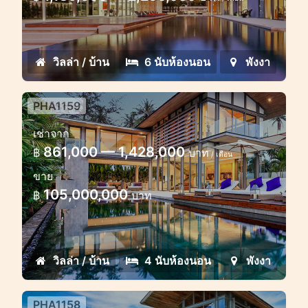
Premium class beachfront villas
excellent for weddings and parties in
Phuket
วิลล่า / บ้าน
6 นับห้องนอน
พังงา
PHA1159
4 bedroom villa sea view Phang
เช่าจาก
Nga
861,000 — 1,428,000
฿
บาท
/ เดือน
Amaizing sea view most beautiful 4
ขาย
bedroom luxury villa
105,000,000
฿
บาท
วิลล่า / บ้าน
4 นับห้องนอน
พังงา
PHA1158