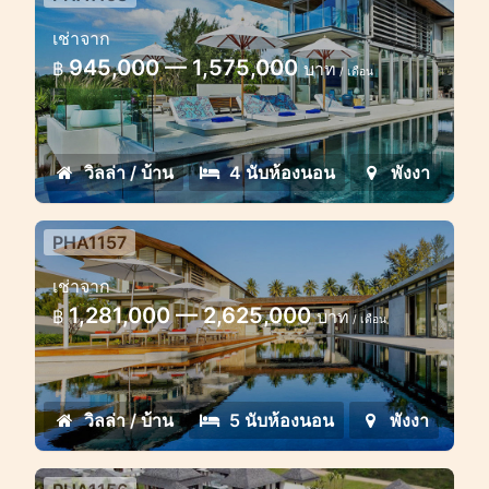
4 bedroom villa sea view Phang
เช่าจาก
Nga
945,000 — 1,575,000
฿
บาท
/ เดือน
Stunning villa spectacular sea view 4
bedroom
วิลล่า / บ้าน
4 นับห้องนอน
พังงา
PHA1157
5 bedroom villa sea view Phang
เช่าจาก
Nga
1,281,000 — 2,625,000
฿
บาท
/ เดือน
Ultimate luxury 5 bedroom villa sea
view Phang Nga
วิลล่า / บ้าน
5 นับห้องนอน
พังงา