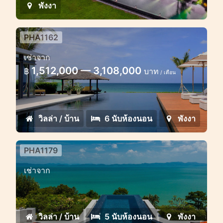
พังงา
PHA1162
6 bedroom villa sea view Phang
เช่าจาก
Nga
1,512,000 — 3,108,000
฿
บาท
/ เดือน
Luxury 6 bedroom villa fantastic sea
view
วิลล่า / บ้าน
6 นับห้องนอน
พังงา
PHA1179
เช่าจาก
วิลล่า / บ้าน
5 นับห้องนอน
พังงา