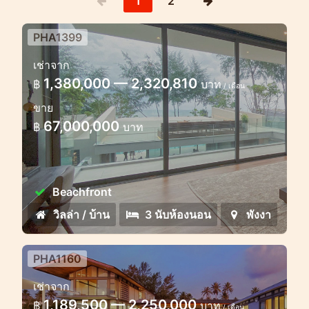
1
2
PHA1399
วิลล่าหรู 3 ห้องนอนใหม่ริมชายหาด
เช่าจาก
1,380,000 — 2,320,810
฿
บาท
/ เดือน
ขาย
67,000,000
฿
บาท
Beachfront
วิลล่า / บ้าน
3 นับห้องนอน
พังงา
PHA1160
6 bedroom villa sea view Phang
เช่าจาก
Nga
1,189,500 — 2,250,000
฿
บาท
/ เดือน