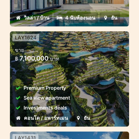
ตัวในเขตร้อนบนภูเก็ต
วิลล่า / บ้าน
4 นับห้องนอน
ยัน
LAY1624
โครงการที่พักอาศัยระดับพรีเมียม
ขาย
ใกล้ชายหาดลากานะ ภูเก็ต
7,100,000
฿
บาท
Layan Verde – ลายัน เวอร์เด – เมืองแห่ง
อนาคตบนเกาะภูเก็ต
Premium Property
Sea view apartment
Investments deals
คอนโด / อพาร์ทเมน
ยัน
LAY1431