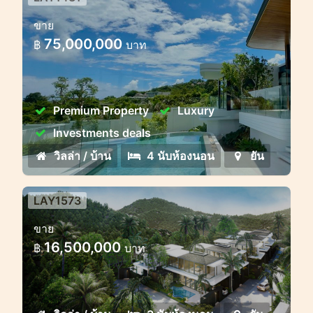
วิลล่าหรูวิวพาโนรามาใกล้หาดบาง
ขาย
เทา
75,000,000
฿
บาท
Premium Property
Luxury
Investments deals
วิลล่า / บ้าน
4 นับห้องนอน
ยัน
LAY1573
ลายันวิลล่า 3-4 ห้องนอน โครงการ
ขาย
ใหม่!
16,500,000
฿
บาท
โครงการวิลล่าที่สวยงามล้อมรอบด้วยป่า