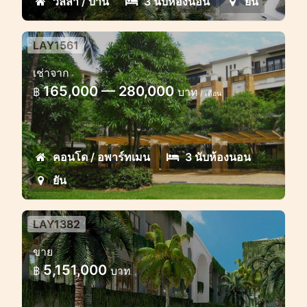
วิลล่า / บ้าน
3 นับห้องนอน
ยัน
LAY1561
อพาร์ทเมนต์ ชมตะวัน 3 ห้องนอน
เช่าจาก
อพาร์ทเมนท์ขนาดใหญ่ที่ดีเยี่ยมในระยะที่
165,000 — 280,000
฿
บาท
/ เดือน
สามารถเดินไปยังหาดลายันได้
คอนโด / อพาร์ทเมน
3 นับห้องนอน
ยัน
LAY1382
โครงการลายันนิวอีโคคอนโด
ขาย
โครงการคอนโดมิเนียมสีเขียวใหม่ในลายัน
5,151,000
฿
บาท