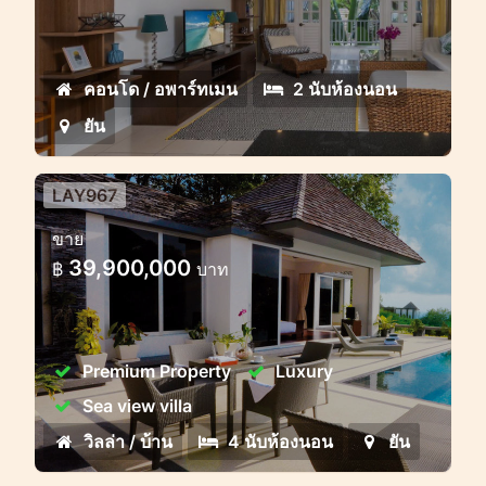
อพาร์ทเมนท์ขนาดใหญ่ 2 ห้องนอน ตกแต่ง
และปรับปรุงใหม่อย่างมีสไตล์
คอนโด / อพาร์ทเมน
2 นับห้องนอน
ยัน
LAY967
วิลล่า 4/5 ห้องนอนระดับพรีเมี่ยม
ขาย
พร้อมวิวทะเลที่สมบูรณ์แบบในลายัน
39,900,000
฿
บาท
Premium Property
Luxury
Sea view villa
วิลล่า / บ้าน
4 นับห้องนอน
ยัน