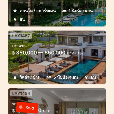
คอนโด / อพาร์ทเมน
1 นับห้องนอน
ยัน
LAY1457
วิลล่าหรูวิวทะเลสาบ 5 ห้องนอน
เช่าจาก
วิลล่าหรูทันสมัยใกล้ทะเลสาบในลายัน
350,000 — 550,000
฿
บาท
/ เดือน
วิลล่า / บ้าน
5 นับห้องนอน
ยัน
LAY1454
คอนโดมีสไตล์ 2 ห้องนอนกว้างขวาง
ขาย
ในลายัน
Sold
6,500,000
฿
บาท