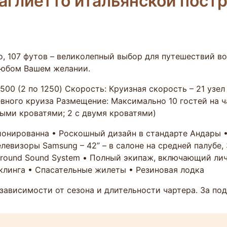
Баглиетто итальянской пост
о, 107 футов – великолепный выбор для путешествий в
любом Вашем желании.
2500 (2 по 1250) Скорость: Круизная скорость – 21 узе
вного круиза Размещение: Максимально 10 гостей на чар
йными кроватями; 2 с двумя кроватями)
онированна • Роскошный дизайн в стандарте Андары •
левизоры Samsung – 42” – в салоне на средней палубе, 3
rround Sound System • Полный экипаж, включающий ли
клинга • Спасательные жилеты • Резиновая лодка
зависимости от сезона и длительности чартера. За по