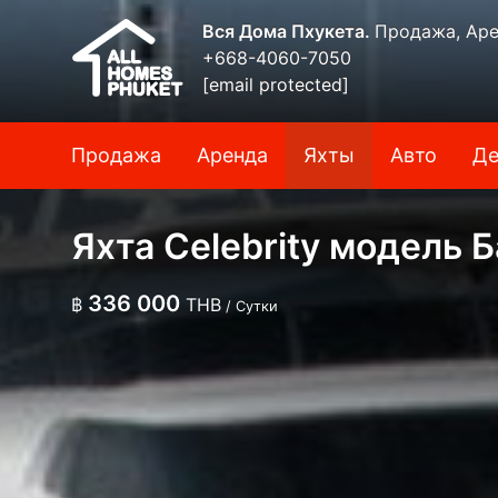
Вся Дома Пхукета.
Продажа, Аре
+668-4060-7050
[email protected]
Продажа
Аренда
Яхты
Авто
Де
Яхта Celebrity модель 
336 000
฿
THB
/ Сутки