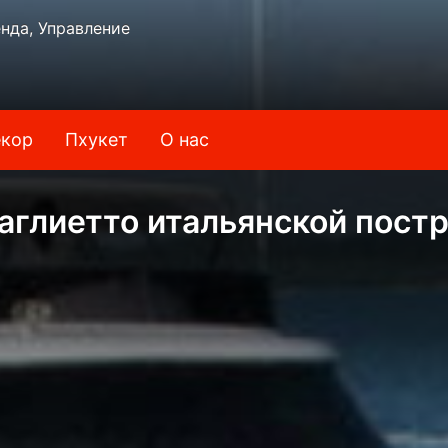
нда, Управление
кор
Пхукет
О нас
Баглиетто итальянской пост