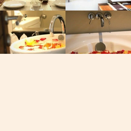
он, Вайбер, Вотсап
Посмотреть карту
60-7050
19/102 Му 8, Восточная Ча
Фишермен Уэй
 Пхукете
Чалонг, Пхукет, Таиланд
PM
fire
dev