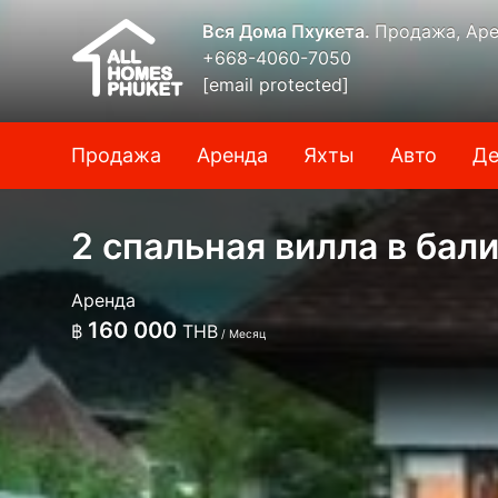
Вся Дома Пхукета.
Продажа, Аре
+668-4060-7050
[email protected]
Продажа
Аренда
Яхты
Авто
Де
2 спальная вилла в бал
Аренда
160 000
฿
THB
/ Месяц