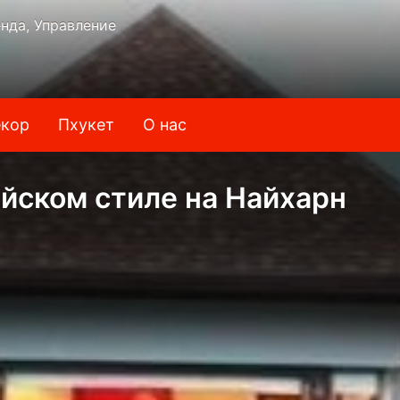
нда, Управление
кор
Пхукет
О нас
ийском стиле на Найхарн