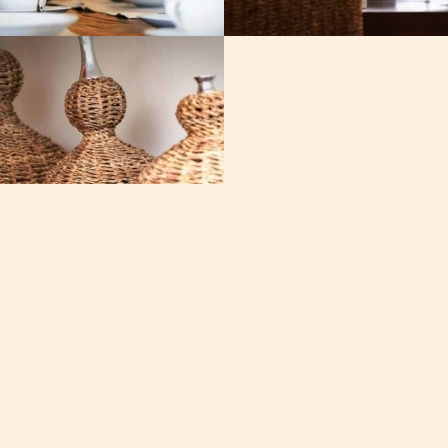
Почта
офа,
[email protected]