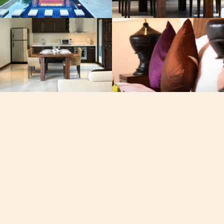
Телеф
+668-40
Время на
13:43