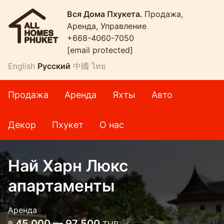
Вся Дома Пхукета.
Продажа,
Аренда, Управление
+668-4060-7050
[email protected]
English
Русский
中國
ไทย
Продажа
Аренда
Яхты
Авто
Декор
Пхукет
О нас
Най Харн Люкс
апартаменты
Аренда
45 000 — 97 500