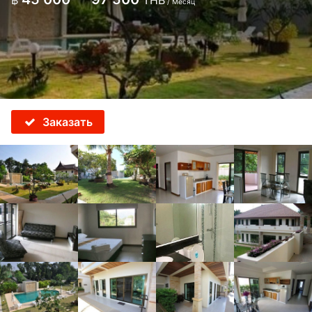
฿
THB
/ Месяц
Заказать