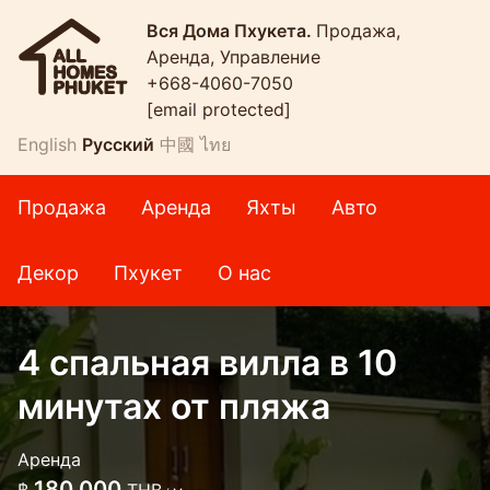
Вся Дома Пхукета.
Продажа,
Аренда, Управление
+668-4060-7050
[email protected]
English
Русский
中國
ไทย
Продажа
Аренда
Яхты
Авто
Декор
Пхукет
О нас
4 спальная вилла в 10
минутах от пляжа
Аренда
180 000