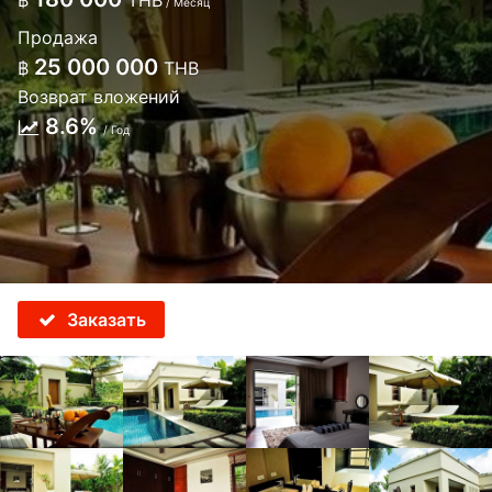
฿
THB
/ Месяц
Продажа
25 000 000
฿
THB
Возврат вложений
8.6%
/ Год
Заказать