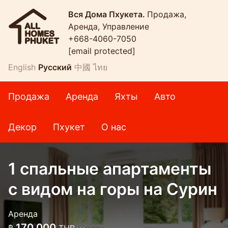
Вся Дома Пхукета.
Продажа,
Аренда, Управление
+668-4060-7050
[email protected]
English
Русский
中國
ไทย
Продажа
Аренда
Яхты
Авто
Декор
Пхукет
О нас
1 спальные апартаменты
с видом на горы на Сурин
Аренда
170 000