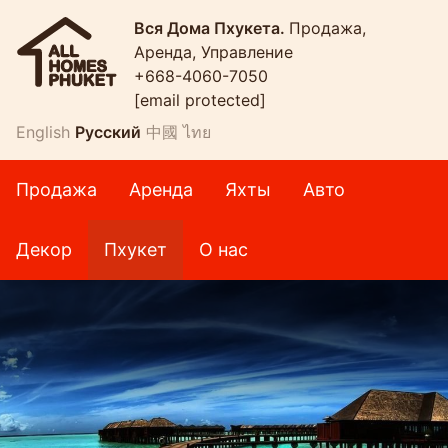
Вся Дома Пхукета.
Продажа,
Аренда, Управление
+668-4060-7050
[email protected]
English
Русский
中國
ไทย
Продажа
Аренда
Яхты
Авто
Декор
Пхукет
О нас