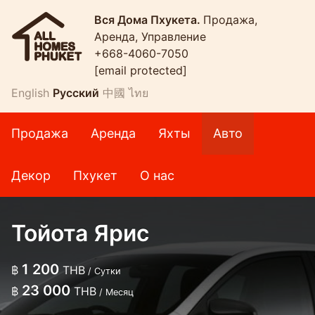
Вся Дома Пхукета.
Продажа,
Аренда, Управление
+668-4060-7050
[email protected]
English
Русский
中國
ไทย
Продажа
Аренда
Яхты
Авто
Декор
Пхукет
О нас
Тойота Ярис
1 200
฿
THB
/ Сутки
23 000
฿
THB
/ Месяц