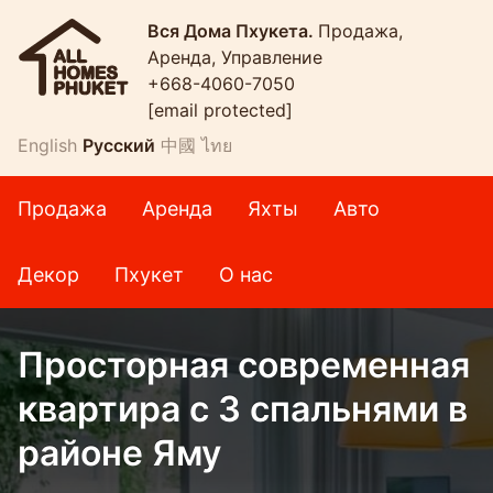
Вся Дома Пхукета.
Продажа,
Аренда, Управление
+668-4060-7050
[email protected]
English
Русский
中國
ไทย
Продажа
Аренда
Яхты
Авто
Декор
Пхукет
О нас
Просторная современная
квартира с 3 спальнями в
районе Яму