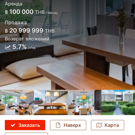
Аренда
100 000
฿
THB
/ Месяц
Продажа
20 999 999
฿
THB
Возврат вложений
5.7%
/ Год
Заказать
Наверх
Карта