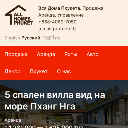
Вся Дома Пхукета.
Продажа,
Аренда, Управление
+668-4060-7050
[email protected]
English
Русский
中國
ไทย
Продажа
Аренда
Яхты
Авто
Декор
Пхукет
О нас
5 спален вилла вид на
море Пханг Нга
Аренда
1 281 000 — 2 625 000