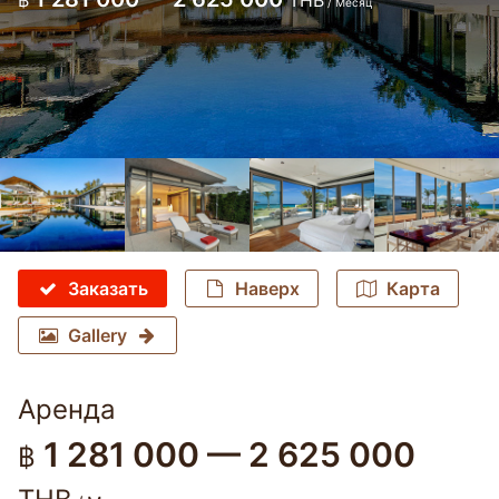
฿
THB
/ Месяц
Заказать
Наверх
Карта
Gallery
Аренда
1 281 000 — 2 625 000
฿