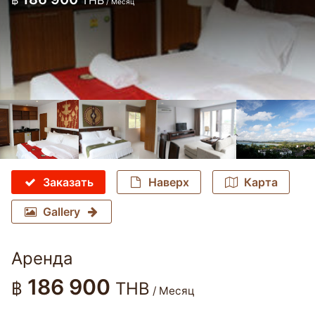
฿
THB
/ Месяц
Заказать
Наверх
Карта
Gallery
Аренда
186 900
฿
THB
/ Месяц