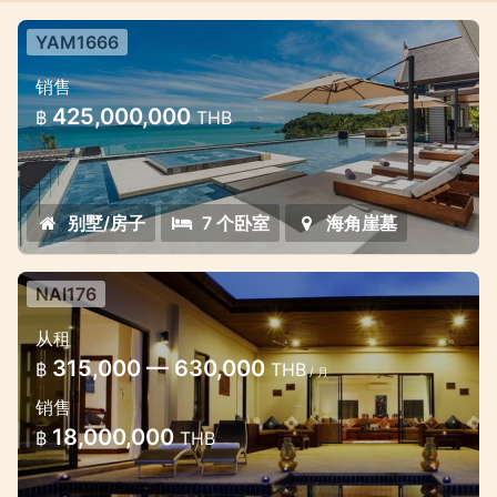
YAM1666
7卧室海景奢华泳池别墅
销售
7卧室海景奢华泳池别墅
425,000,000
฿
THB
别墅/房子
7 个卧室
海角崖墓
NAI176
从租
315,000 — 630,000
฿
THB
/ 月
销售
18,000,000
฿
THB