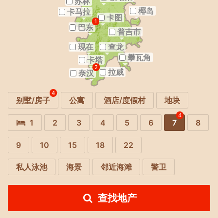
苏林
椰岛
卡马拉
卡图
1
巴东
普吉市
现在
查龙
攀瓦角
卡塔
2
拉威
奈汉
4
别墅/房子
公寓
酒店/度假村
地块
4
1
2
3
4
5
6
7
8
9
10
15
18
22
私人泳池
海景
邻近海滩
警卫
查找地产