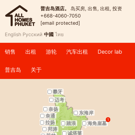
普吉岛酒店。
岛买房, 出售, 出租, 投资
+668-4060-7050
[email protected]
English
Русский
中國
ไทย
销售
出租
游轮
汽车出租
Decor lab
普吉岛
关于
攀牙
迈考
奈扬
东海岸
奈通
1
拉扬
踏浪
海角崖墓
邦涛
诚塔莱