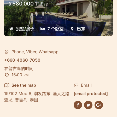
580,000
฿
THB
/ 月
With 7 wonderful sea view bedrooms,
each with private ensuite bathrooms with
doors onto private balcony and each one
别墅/房子
7 个卧室
巴东
equipped with stereo with IPod dock
Phone, Viber, Whatsapp
+668-4060-7050
在普吉岛的时间
15:00
PM
See the map
Email
19/102 Moo 8, 潮发路东, 渔人之路
[email protected]
查龙, 普吉岛, 泰国