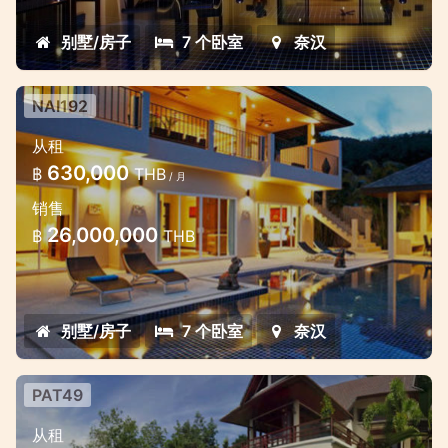
别墅/房子
7 个卧室
奈汉
NAI192
从租
630,000
฿
THB
/ 月
销售
26,000,000
฿
THB
别墅/房子
7 个卧室
奈汉
PAT49
Wonderful Patong ocean view
从租
7bedroom villa