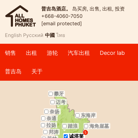
普吉岛酒店。
岛买房, 出售, 出租, 投资
+668-4060-7050
[email protected]
English
Русский
中國
ไทย
销售
出租
游轮
汽车出租
Decor lab
普吉岛
关于
攀牙
迈考
奈扬
东海岸
奈通
拉扬
踏浪
海角崖墓
邦涛
5
诚塔莱