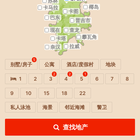
苏林
椰岛
卡马拉
卡图
巴东
普吉市
现在
查龙
攀瓦角
卡塔
拉威
奈汉
5
别墅/房子
公寓
酒店/度假村
地块
2
2
1
1
2
3
4
5
6
7
8
9
10
15
18
22
私人泳池
海景
邻近海滩
警卫
查找地产