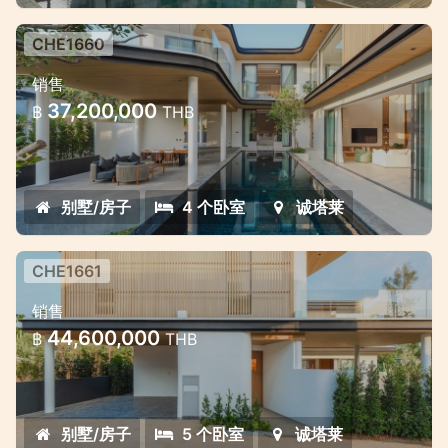
CHE1660
普吉岛承塔雷四卧室泳池别墅 —— 现
销售
代生活与自然的完美融合
37,200,000
฿
THB
普吉岛承塔雷四卧室泳池别墅 —— 现代生活与
自然的完美融合
别墅/房子
4 个卧室
诚塔莱
CHE1661
承塔雷五卧室豪华别墅 —— 空间与尊
销售
贵并存的热带私邸
44,600,000
฿
THB
承塔雷五卧室豪华别墅 —— 空间与尊贵并存的
热带私邸
别墅/房子
5 个卧室
诚塔莱