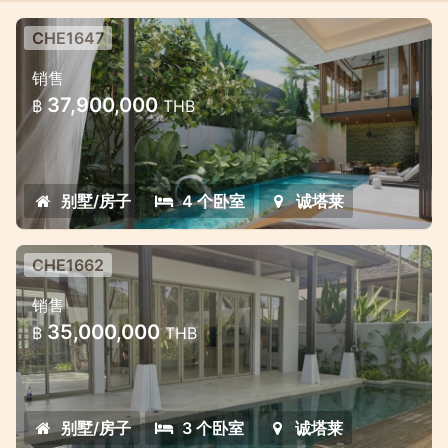
CHE1647
普吉岛高端别墅项目 — 限量发售，详
销售
情请垂询
37,900,000
฿
THB
普吉岛高端别墅项目 — 限量发售，详情请垂询
别墅/房子
4 个卧室
诚塔莱
CHE1662
普吉岛呈塔蕾高端别墅（三卧室）
销售
普吉岛呈塔蕾高端别墅（三卧室）
35,000,000
฿
THB
别墅/房子
3 个卧室
诚塔莱