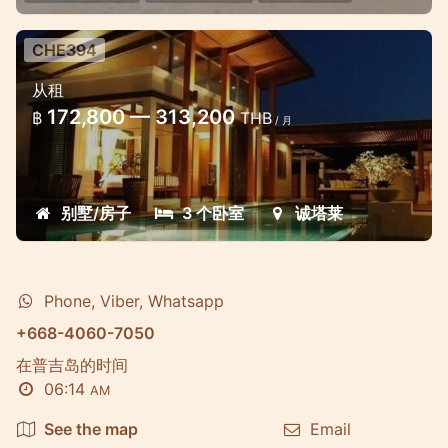
CHE394
3 bedroom Luxury villa In the
从租
excellent gated estate near Bang
172,800 — 313,200
฿
THB
Tao Beach
/ 月
This holiday home is located in Ma Nik area
which is just 10 minutes by car from Bang
别墅/房子
3 个卧室
诚塔莱
Tao beach and Laguna Phuket
Phone, Viber, Whatsapp
+668-4060-7050
在普吉岛的时间
06:14
AM
See the map
Email