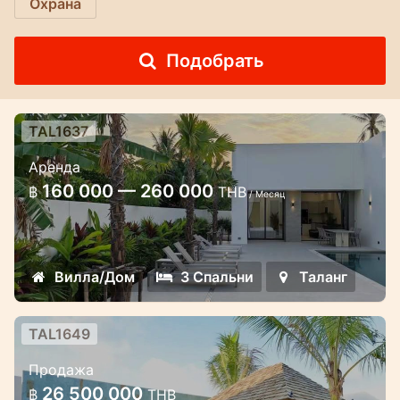
Охрана
Подобрать
TAL1637
Вилла с бассейном Thala в районе
Аренда
Таланг
160 000 — 260 000
฿
THB
/ Месяц
Стильная вилла с бассейном в Таланге
Вилла/Дом
3 Спальни
Таланг
TAL1649
Трёхспальная вилла премиум-
Продажа
класса
26 500 000
฿
THB