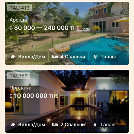
TAL1412
4 спальная вилла с бассейном и
Аренда
большим садом в комплексе
80 000 — 240 000
฿
THB
/ Месяц
4 спальная роскошная вилла с
бассейном в районе Таланг
Вилла/Дом
4 Спальни
Таланг
TAL759
2 спальные люкс-виллы рядом с
Продажа
красивым парком и водопадом
10 000 000
฿
THB
Новые и хорошо спроектированные
виллы расположены в тихом и очень
красивом месте
Вилла/Дом
2 Спальни
Таланг