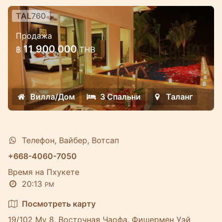
TAL760
3 спальные люкс-виллы рядом с
Продажа
красивым парком и водопадом
11 900 000
฿
THB
Новые и хорошо спроектированные
виллы расположены в тихом и очень
красивом месте
Вилла/Дом
3 Спальни
Таланг
Телефон, Вайбер, Вотсап
+668-4060-7050
Время на Пхукете
20:13
PM
Посмотреть карту
19/102 Му 8, Восточная Чаофа, Фишермен Уэй