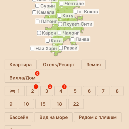
Чентале
Сурин
о. Кокос
Камала
Кату
Патонг
Пхукет Сити
Карон
Чалонг
Панва
Ката
Раваи
Най Харн
Квартира
Отель/Ресорт
Земля
6
Вилла/Дом
1
3
2
1
2
3
4
5
6
7
8
9
10
15
18
22
Бассейн
Вид на море
Рядом с пляжем