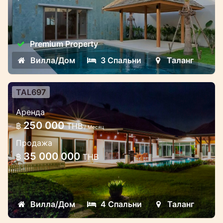
Трёхспальная вилла премиум-класса с
готовностью к июню 2025
Premium Property
Вилла/Дом
3 Спальни
Таланг
TAL697
4 спальная вилла с частным
Аренда
бассейном на участке земли 1060
250 000
฿
THB
кв.м
/ Месяц
Продажа
Замечательная вилла, расположена в
35 000 000
฿
THB
восточной части острова, в дали от
туристов, среди природы и уединения.
Вилла/Дом
4 Спальни
Таланг