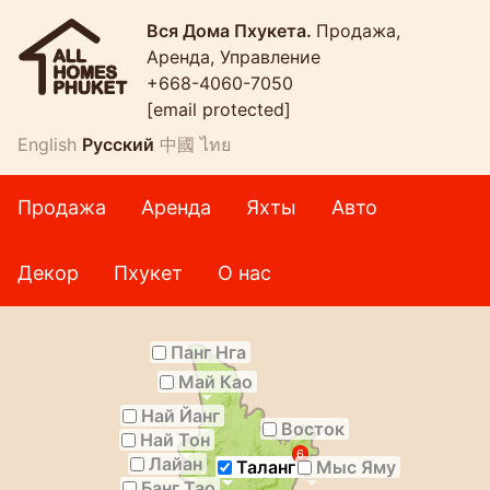
Вся Дома Пхукета.
Продажа,
Аренда, Управление
+668-4060-7050
[email protected]
English
Русский
中國
ไทย
Продажа
Аренда
Яхты
Авто
Декор
Пхукет
О нас
Панг Нга
Май Као
Най Йанг
Восток
Най Тон
6
Лайан
Таланг
Мыс Яму
Банг Тао