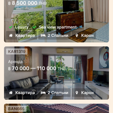
на Карон
8 500 000
฿
THB
Luxury
Sea view apartment
Квартира
2 Спальни
Карон
KAR1319
Просторные 2-х спальные
Аренда
апартаменты в комплексе Chic
70 000 — 110 000
฿
THB
condo на Карон
/ Месяц
Апартаменты на Карон, 2 спальни на
Карон, Пхукет
Квартира
2 Спальни
Карон
BAN665