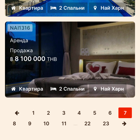
Квартира
2 Спальни
Най Харн
NAI1316
2-х спальные апартаменты в
Аренда
Relife condo рядом с пляжем
Продажа
Найхарн
8 100 000
฿
THB
Просторные апартаменты рядом с
пляжем
Квартира
2 Спальни
Най Харн
1
2
3
4
5
6
7
8
9
10
11
…
22
23