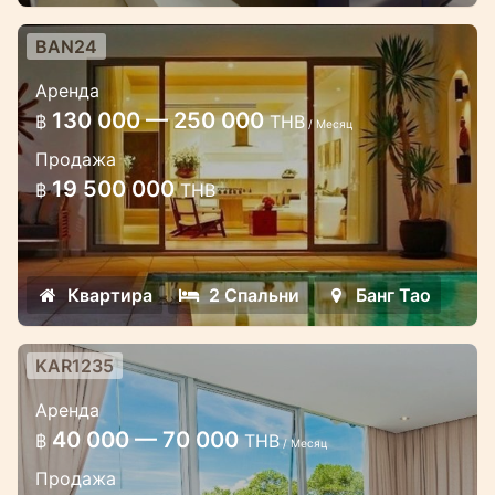
BAN24
Люксовые апартаменты в
Аренда
престижном районе Лагуна
130 000 — 250 000
฿
THB
/ Месяц
Люксовые апартаменты с частным
Продажа
бассейном, 2 большие спальни люкс с
19 500 000
฿
THB
ванной комнатой (и дополнительная
комната для няни, если требуется)
Квартира
2 Спальни
Банг Тао
KAR1235
2-х спальные апартаменты с
Аренда
видом на море в комплексе Chic
40 000 — 70 000
฿
THB
/ Месяц
Апартаменты с отличным видом на море
Продажа