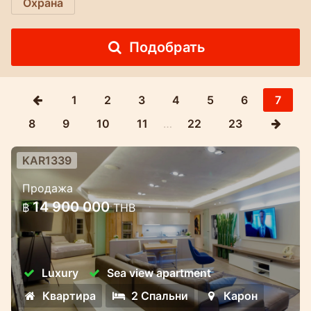
Охрана
Подобрать
1
2
3
4
5
6
7
8
9
10
11
…
22
23
KAR1339
Кондоминиум у пляжа Карон
Продажа
Потрясающая квартира Карон Бич Кондо
14 900 000
฿
THB
кондоминиум с видом на закат
Luxury
Sea view apartment
Квартира
2 Спальни
Карон