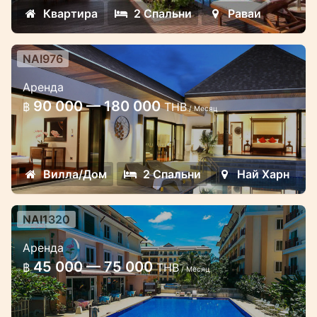
Квартира
2 Спальни
Раваи
NAI976
Роскошная вилла с двумя
Аренда
спальнями и приватным
90 000 — 180 000
฿
THB
бассейном в комплексе в пешей
/ Месяц
доступности к пляжу Найхарн
Великолепная роскошная вилла на
Вилла/Дом
2 Спальни
Най Харн
лучшей улице района Найхарн с
собственным бассейном и приватной
NAI1320
территорией.
2х спальные апартаменты в
Аренда
комплексе Палм Бриз на Найхарн
45 000 — 75 000
฿
THB
/ Месяц
Просторные 2 спальные апартаменты в
комплексе на Найхарн