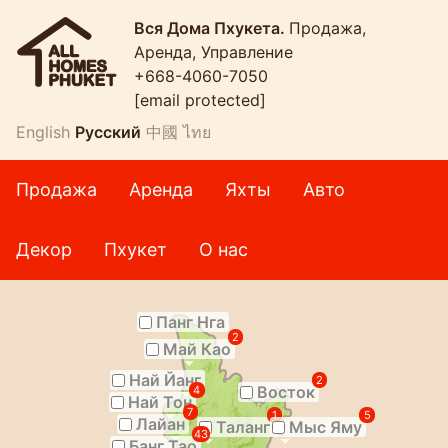
Вся Дома Пхукета.
Продажа,
Аренда, Управление
+668-4060-7050
[email protected]
English
Русский
中國
ไทย
Продажа
Аренда
Яхты
Авто
Декор
Пхукет
О нас
Панг Нга
2
Май Као
Най Йанг
2
Восток
4
Най Тон
7
1
5
Лайан
Таланг
Мыс Яму
43
Банг Тао