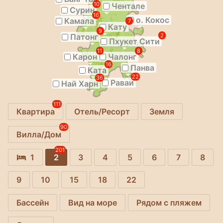
10
Чентале
Сурин
16
о. Кокос
Камала
7
Кату
9
Патонг
2
Пхукет Сити
11
8
Карон
Чалонг
16
Панва
Ката
22
36
Раваи
Най Харн
111
Квартира
Отель/Ресорт
Земля
90
Вилла/Дом
201
1
2
3
4
5
6
7
8
9
10
15
18
22
Бассейн
Вид на море
Рядом с пляжем