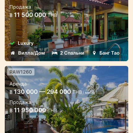
2 спальные виллы в Балийском
Продажа
стиле в охраняемом комплексе на
11 500 000
฿
THB
Банг Тао
Элегантный пятизвездочный жилой
проект, выполненный в современном
Luxury
балинезийском стиле, окруженный
Вилла/Дом
2 Спальни
Банг Тао
густой растительностью в центре
оазиса, идеально подходит д...
RAW1260
Двухспальные апартаменты на
Аренда
Раваи
130 000 — 294 000
฿
THB
/ Месяц
Двухспальные апартаменты с видом на
Продажа
море на берегу Раваи Пхукет Таиланд
11 950 000
฿
THB